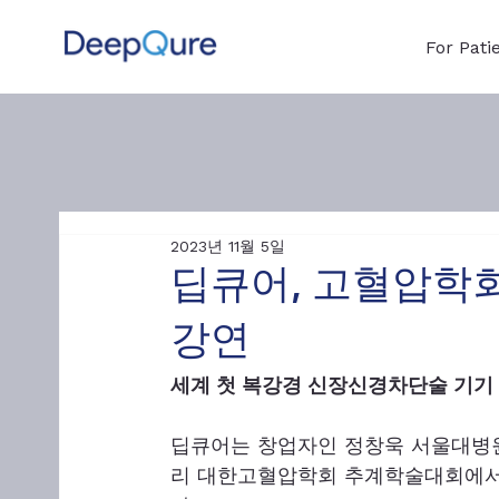
For Pati
2023년 11월 5일
딥큐어, 고혈압학
강연
세계 첫 복강경 신장신경차단술 기기
딥큐어는 창업자인 정창욱 서울대병원
리 대한고혈압학회 추계학술대회에서