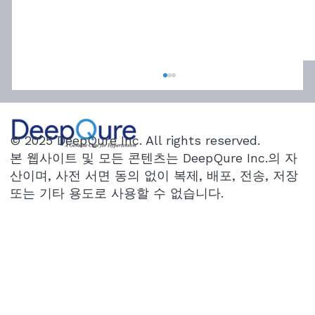
7개 약에도 꿈쩍 않던 고혈압…수술로 치료
길 찾았다
"혈압 수치를 보고서도 잘못 본 줄 알고 한참을
© 2025 DeepQure Inc. All rights reserved.
봤습니다." 얼마 전 서울대병원 의료진에게 도착
본 웹사이트 및 모든 콘텐츠는 DeepQure Inc.의 자
한 한 통의 문자메시지다. 집에서 혈압을 측정한
산이며, 사전 서면 동의 없이 복제, 배포, 전송, 저장
50대 고혈압 환자는 믿기지 않는 숫자 앞에서
또는 기타 용도로 사용할 수 없습니다.
한동안 혈압계를 내려놓지 못했다. 혈압계 화면
에는 '114/83mmHg'가 찍혀 있었다. 고혈압약
을 6개나 복용하고도 늘 160/120mmHg 안팎을
오르내리던 혈압이