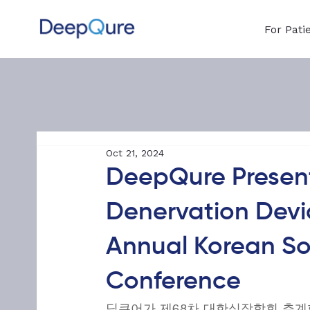
For Pati
Oct 21, 2024
DeepQure Present
Denervation Devic
Annual Korean So
Conference
딥큐어가 제68차 대한심장학회 추계학