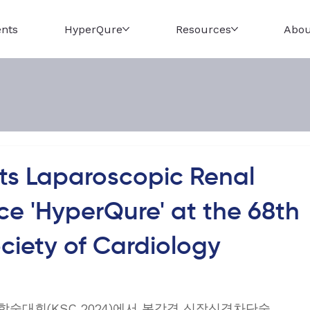
ents
HyperQure
Resources
Abou
s Laparoscopic Renal
e 'HyperQure' at the 68th
ciety of Cardiology
술대회(KSC 2024)에서 복강경 신장신경차단술