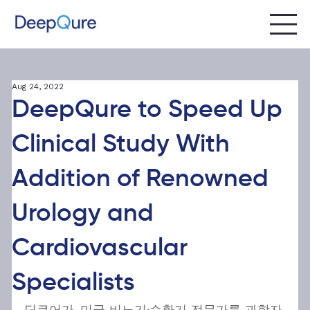
Aug 24, 2022
DeepQure to Speed Up
Clinical Study With
Addition of Renowned
Urology and
Cardiovascular
Specialists
딥큐어가, 미국 비뇨기·순환기 전문가를 과학자