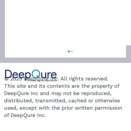
When 7 Medications Fail: Novel
Procedure Opens New Path for Severe
Hypertension
"I stared at the numbers for a long time,
© 2025 DeepQure Inc. All rights reserved.
thinking I must have misread them." This
This site and its contents are the property of
was the text message a medical team at
DeepQure Inc and may not be reproduced,
Seoul National University Hospital recently
distributed, transmitted, cached or otherwise
received from a patient in their 5
used, except with the prior written permission
of DeepQure Inc.