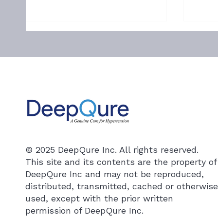
DeepQure Submits U.S. FDA
When 
IDE Application for Global
Nove
Pivotal Trial of 'HyperQure'
Path 
MedTech innovator DeepQure
"I st
eRDN System
announced on August 5 that it
long 
has submitted an
have 
Investigational Device
the t
Exemption (IDE) application to
team 
the U.S. Food and Drug
Univer
Administration (FDA) to
recei
launch a global Pivotal S
their 
© 2025 DeepQure Inc. All rights reserved.
This site and its contents are the property of
DeepQure Inc and may not be reproduced,
distributed, transmitted, cached or otherwise
used, except with the prior written
permission of DeepQure Inc.