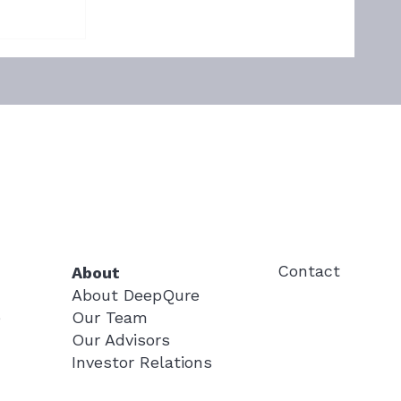
es
ults
ical
stage
026
any,
st 3-
rom its
during a
 at
terim
Contact
About
About DeepQure
Our Team
e
Our Advisors
Investor Relations