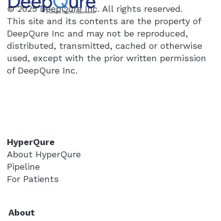
© 2025 DeepQure Inc. All rights reserved.
thinking I must have misread them." This
This site and its contents are the property of
was the text message a medical team at
DeepQure Inc and may not be reproduced,
Seoul National University Hospital recently
distributed, transmitted, cached or otherwise
received from a patient in their 5
used, except with the prior written permission
of DeepQure Inc.
HyperQure
About HyperQure
Pipeline
For Patients
About