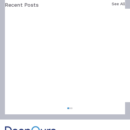
See All
Recent Posts
When 7 Medications Fail: Novel
Procedure Opens New Path for Severe
Hypertension
"I stared at the numbers for a long time,