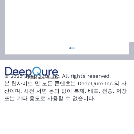
7개 약에도 꿈쩍 않던 고혈압…수술로 치료
길 찾았다
"혈압 수치를 보고서도 잘못 본 줄 알고 한참을
© 2025 DeepQure Inc. All rights reserved.
봤습니다." 얼마 전 서울대병원 의료진에게 도착
본 웹사이트 및 모든 콘텐츠는 DeepQure Inc.의 자
한 한 통의 문자메시지다. 집에서 혈압을 측정한
산이며, 사전 서면 동의 없이 복제, 배포, 전송, 저장
50대 고혈압 환자는 믿기지 않는 숫자 앞에서
또는 기타 용도로 사용할 수 없습니다.
한동안 혈압계를 내려놓지 못했다. 혈압계 화면
에는 '114/83mmHg'가 찍혀 있었다. 고혈압약
을 6개나 복용하고도 늘 160/120mmHg 안팎을
오르내리던 혈압이